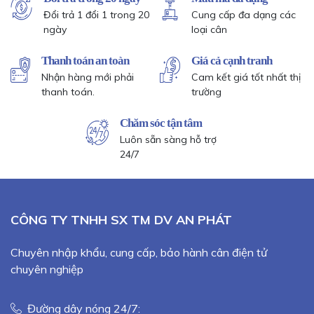
Đổi trả 1 đổi 1 trong 20
Cung cấp đa dạng các
ngày
loại cân
Thanh toán an toàn
Giá cả cạnh tranh
Nhận hàng mới phải
Cam kết giá tốt nhất thị
thanh toán.
trường
Chăm sóc tận tâm
Luôn sẵn sàng hỗ trợ
24/7
CÔNG TY TNHH SX TM DV AN PHÁT
Chuyên nhập khẩu, cung cấp, bảo hành cân điện tử
chuyên nghiệp
Đường dây nóng 24/7: