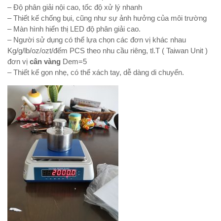
– Độ phân giải nội cao, tốc độ xử lý nhanh
– Thiết kế chống bụi, cũng như sự ảnh hưởng của môi trường
– Màn hình hiển thị LED độ phân giải cao.
– Người sử dụng có thể lựa chọn các đơn vị khác nhau
Kg/g/lb/oz/ozt/đếm PCS theo nhu cầu riêng, tl.T ( Taiwan Unit )
đơn vị
cân vàng
Dem=5
– Thiết kế gọn nhẹ, có thể xách tay, dễ dàng di chuyển.