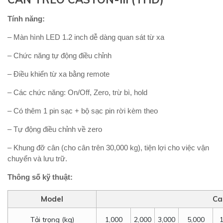
Tính năng:
– Màn hình LED 1.2 inch dễ dàng quan sát từ xa
– Chức năng tự động điều chỉnh
– Điều khiển từ xa bằng remote
– Các chức năng: On/Off, Zero, trừ bì, hold
– Có thêm 1 pin sạc + bộ sạc pin rời kèm theo
– Tự động điều chỉnh về zero
– Khung đỡ cân (cho cân trên 30,000 kg), tiện lợi cho việc vận
chuyển và lưu trữ.
Thông số kỹ thuật:
Model
Cas
Tải trọng (kg)
1,000
2,000
3,000
5,000
1