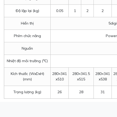
Độ lặp lại (kg)
0.05
1
2
2
Hiển thị
5digi
Phím chức năng
Power,
Nguồn
Nhiệt độ môi trường (℃)
Kích thước (WxDxH)
280×341
280×341.5
280×341
2
(mm)
x510
x515
x538
Trọng lượng (kg)
26
28
31