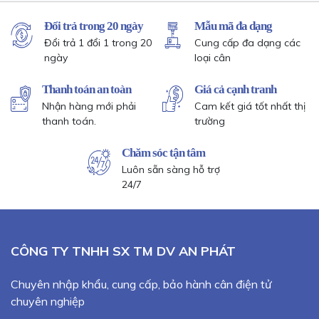
Đổi trả trong 20 ngày
Mẫu mã đa dạng
Đổi trả 1 đổi 1 trong 20
Cung cấp đa dạng các
ngày
loại cân
Thanh toán an toàn
Giá cả cạnh tranh
Nhận hàng mới phải
Cam kết giá tốt nhất thị
thanh toán.
trường
Chăm sóc tận tâm
Luôn sẵn sàng hỗ trợ
24/7
CÔNG TY TNHH SX TM DV AN PHÁT
Chuyên nhập khẩu, cung cấp, bảo hành cân điện tử
chuyên nghiệp