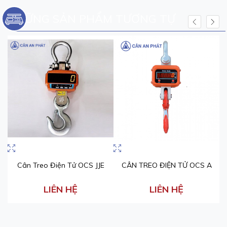
NHỮNG SẢN PHẨM TƯƠNG TỰ
Cân Treo Điện Tử OCS JJE
CÂN TREO ĐIỆN TỬ OCS A
C
LIÊN HỆ
LIÊN HỆ