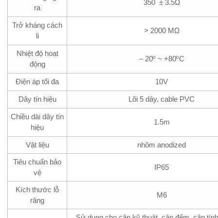
350 ± 3.5Ω
ra
Trở kháng cách
> 2000 MΩ
li
Nhiệt độ hoạt
o
o
– 20
~ +80
C
động
Điện áp tối đa
10V
Dây tín hiệu
Lõi 5 dây, cable PVC
Chiều dài dây tín
1.5m
hiệu
Vật liệu
nhôm anodized
Tiêu chuẩn bảo
IP65
vệ
Kích thước lỗ
M6
răng
Sử dụng cho cân kỹ thuật, cân đếm, cân tính