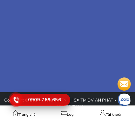
0909.769.656
Copyright © 2024
CÔNG TY TNHH SX TM DV AN PHÁT - design
by
TIVATECH.VN
Trang chủ
Loại
Tài khoản