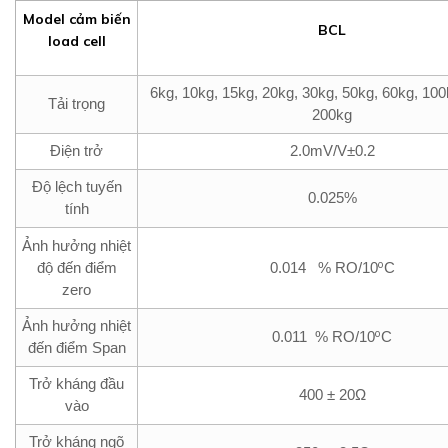
Model cảm biến
BCL
load cell
6kg, 10kg, 15kg, 20kg, 30kg, 50kg, 60kg, 100
Tải trọng
200kg
Điện trở
2.0mV/V±0.2
Độ lệch tuyến
0.025%
tính
Ảnh hưởng nhiệt
o
độ đến điểm
0.014 % RO/10
C
zero
Ảnh hưởng nhiệt
o
0.011 % RO/10
C
đến điểm Span
Trở kháng đầu
400 ± 20Ω
vào
Trở kháng ngõ