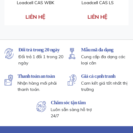
Loadcell CAS WBK
Loadcell CAS LS
LIÊN HỆ
LIÊN HỆ
Đổi trả trong 20 ngày
Mẫu mã đa dạng
Đổi trả 1 đổi 1 trong 20
Cung cấp đa dạng các
ngày
loại cân
Thanh toán an toàn
Giá cả cạnh tranh
Nhận hàng mới phải
Cam kết giá tốt nhất thị
thanh toán.
trường
Chăm sóc tận tâm
Luôn sẵn sàng hỗ trợ
24/7