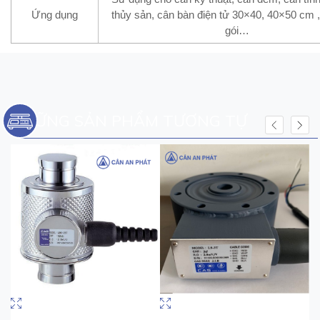
Ứng dụng
thủy sản, cân bàn điện tử 30×40, 40×50 cm 
gói…
NHỮNG SẢN PHẨM TƯƠNG TỰ